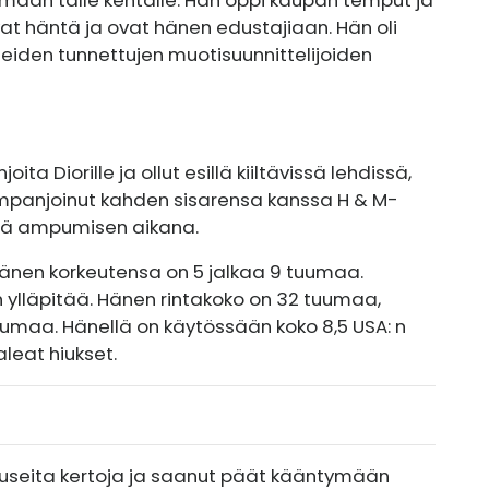
at häntä ja ovat hänen edustajiaan. Hän oli
useiden tunnettujen muotisuunnittelijoiden
 Diorille ja ollut esillä kiiltävissä lehdissä,
ampanjoinut kahden sisarensa kanssa H & M-
leitä ampumisen aikana.
änen korkeutensa on 5 jalkaa 9 tuumaa.
n ylläpitää. Hänen rintakoko on 32 tuumaa,
uumaa. Hänellä on käytössään koko 8,5 USA: n
aleat hiukset.
useita kertoja ja saanut päät kääntymään