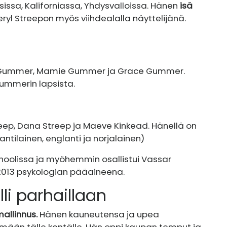
sissa, Kaliforniassa, Yhdysvalloissa. Hänen
isä
ryl Streep
on myös viihdealalla näyttelijänä.
 Gummer, Mamie Gummer ja Grace Gummer.
Gummerin lapsista.
eep, Dana Streep ja Maeve Kinkead. Hänellä on
lantilainen, englanti ja norjalainen)
hoolissa ja myöhemmin osallistui Vassar
 2013 psykologian pääaineena.
i parhaillaan
allinnus.
Hänen kauneutensa ja upea
ään tälle kentälle. Hän oppi kaupan temput ja