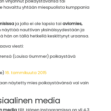
aan vihjannut poikaystävänsä tai
le havaittu yhtään miespuolista kumppania
misissa
ja jolla ei ole lapsia tai
aviomies,
 näyttää nauttivan yksinäisyydestään ja
ttä hän on tällä hetkellä keskittynyt uraansa.
raava viesti:
tärensä (Louisa Gummer) poikaystävä
ge)
16. tammikuuta 2015
aan näytetty mies poikaystävänsä vai vain
iaalinen media
en media
tilit. Hänen Instagramissa on yli 4,3