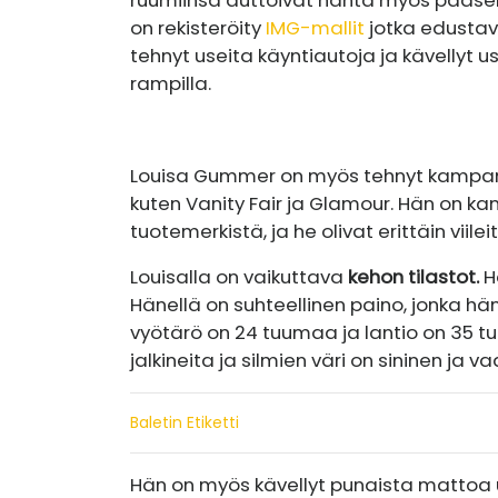
on rekisteröity
IMG-mallit
jotka edustav
tehnyt useita käyntiautoja ja kävellyt 
rampilla.
Louisa Gummer on myös tehnyt kampanjoita
kuten Vanity Fair ja Glamour. Hän on k
tuotemerkistä, ja he olivat erittäin vii
Louisalla on vaikuttava
kehon tilastot.
H
Hänellä on suhteellinen paino, jonka hä
vyötärö on 24 tuumaa ja lantio on 35 t
jalkineita ja silmien väri on sininen ja va
Baletin Etiketti
Hän on myös kävellyt punaista mattoa 