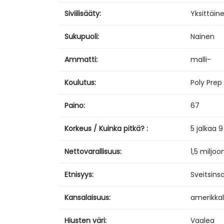
Siviilisääty:
Yksittäin
Sukupuoli:
Nainen
Ammatti:
malli-
Koulutus:
Poly Prep
Paino:
67
Korkeus / Kuinka pitkä? :
5 jalkaa 
Nettovarallisuus:
1,5 miljoo
Etnisyys:
Sveitsins
Kansalaisuus:
amerikka
Hiusten väri:
Vaalea