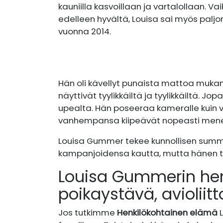
kauniilla kasvoillaan ja vartalollaan. 
edelleen hyvältä, Louisa sai myös palj
vuonna 2014.
Hän oli kävellyt punaista mattoa muk
näyttivät tyylikkäiltä ja tyylikkäiltä. 
upealta. Hän poseeraa kameralle kuin v
vanhempansa kiipeävät nopeasti menes
Louisa Gummer tekee kunnollisen summ
kampanjoidensa kautta, mutta hänen ta
Louisa Gummerin hen
poikaystävä, avioliitt
Jos tutkimme
Henkilökohtainen elämä
L