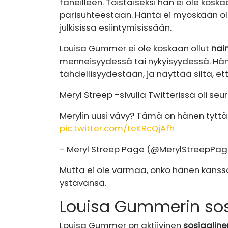
faneilleen. Toistaiseksi hän ei ole kosk
parisuhteestaan. Häntä ei myöskään o
julkisissa esiintymisissään.
Louisa Gummer ei ole koskaan ollut
nai
menneisyydessä tai nykyisyydessä. Hän
tähdellisyydestään, ja näyttää siltä, ​​e
Meryl Streep -sivulla Twitterissä oli seu
Merylin uusi vävy? Tämä on hänen tyt
pic.twitter.com/teKRcQjAfh
- Meryl Streep Page (@MerylStreepPa
Mutta ei ole varmaa, onko hänen kanss
ystävänsä.
Louisa Gummerin sos
Louisa Gummer on aktiivinen
sosiaalin