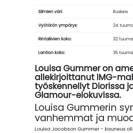
Silmien väri:
Ruskea
Vyötärön ympärys:
24 tuum
Rintaliivien koko:
32 tuum
Lantion koko:
35 tuum
Louisa Gummer on ameri
allekirjoittanut IMG-mal
työskennellyt Diorissa ja
Glamour-elokuvissa.
Louisa Gummerin synt
vanhemmat ja muod
Louisa Jacobson Gummer - kauneus oli