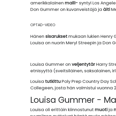
amerikkalainen
malli-
syntyi Los Angele
Don Gummer on kuvanveistäjä ja
äiti
Me
OPTAD-VIDEO
Hänen
sisarukset
mukaan lukien Henry
Louisa on nuorin Meryl Streepin ja Don 
Louisa Gummer on
veljentytär
Harry Str
etnisyyttä (sveitsiläinen, saksalainen, ir
Louisa
tutkittu
Poly Prep Country Day Sc
Collegeen, josta hän valmistui vuonna
Louisa Gummer - Mall
Louisa oli erittäin kiinnostunut
muoti
ja
m
ruumiinsa auttoivat häntä myös pääsem