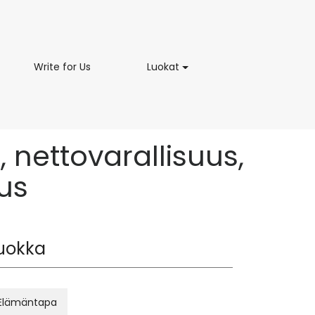
on
Write
Luokat
Write for Us
Luokat
aus
for
Us
, nettovarallisuus,
us
uokka
Elämäntapa