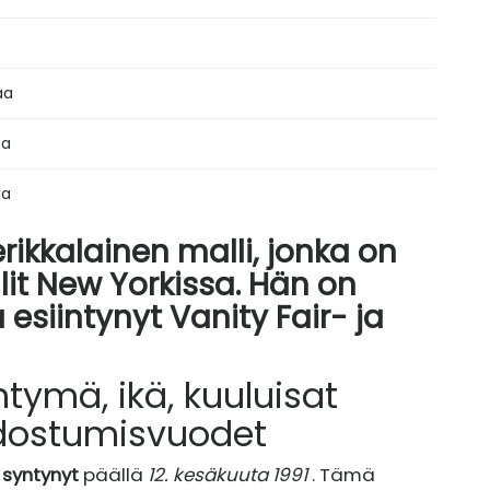
aa
aa
aa
kkalainen malli, jonka on
lit New Yorkissa. Hän on
 esiintynyt Vanity Fair- ja
ymä, ikä, kuuluisat
ostumisvuodet
syntynyt
päällä
12. kesäkuuta 1991
. Tämä