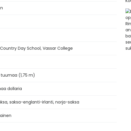
en
 Country Day School, Vassar College
9 tuumaa (1,75 m)
naa dollaria
aksa, saksa-englanti-irlanti, norja-saksa
lainen