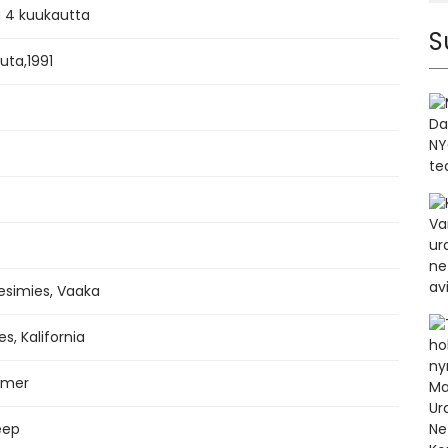
a 4 kuukautta
S
uuta
,
1991
Vesimies, Vaaka
s, Kalifornia
mmer
eep