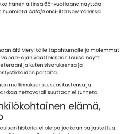
Vaikka hänen äitinsä 65-vuotiaana näyttää
on huomiota
Antaja
ensi-ilta New Yorkissa
anaan
äiti
Meryl tälle tapahtumalle ja molemmat
Jopa vapaa-ajan vaatteissaan Louisa näytti
eteraani ja kuten sisaruksensa ja
tystikkaiden portaita.
an mallinnuksensa, suositustensa ja
rkkaa nettovarallisuuttaan ei tunneta.
kilökohtainen elämä,
o
ouisan historia, ei ole paljoakaan paljastettua