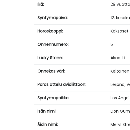
Ikä:
29 vuott
Syntymäpäivä:
12. kesäk
Horoskooppi:
Kaksoset
Onnennumero:
5
Lucky Stone:
Akaatti
Onnekas väri:
Keltainen
Paras ottelu avioliittoon:
Leijona, 
Syntymäpaikka:
Los Angele
Isän nimi:
Don Gu
Äidin nimi:
Meryl Str