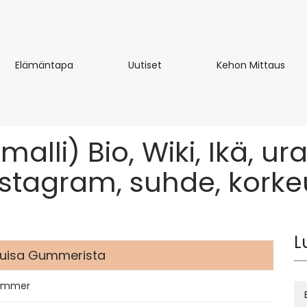
Elämäntapa
Uutiset
Keh
Elämäntapa
Uutiset
Kehon Mittaus
Mitt
li) Bio, Wiki, Ikä, ura
nstagram, suhde, korke
L
Louisa Gummerista
Gummer