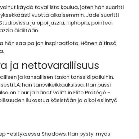
voinut käydä tavallista koulua, joten hän suoritti
tyksekkäästi vuotta aikaisemmin. Jade suoritti
diosissa ja oppi jazzia, hiphopia, pointea,
azzia äidiltään.
ista hän saa paljon inspiraatiota. Hänen äitinsä
a.
 ja nettovarallisuus
allisen ja kansallisen tason tanssikilpailuihin.
esti LA: han tanssikeikkauksissa. Hän pussi
se on Tour ja hänet valittiin Elite Protégé -
lisuuden liukastua käsistään ja alkoi esiintyä
Hop -esityksessä Shadows. Hän pystyi myös