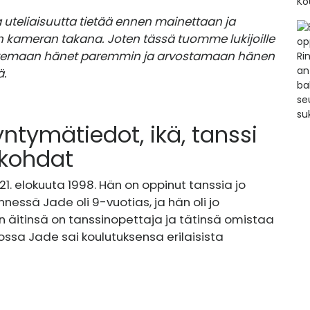
 uteliaisuutta tietää ennen mainettaan ja
 kameran takana. Joten tässä tuomme lukijoille
untemaan hänet paremmin ja arvostamaan hänen
ä.
tymätiedot, ikä, tanssi
skohdat
21. elokuuta 1998
. Hän on oppinut tanssia jo
nessä Jade oli 9-vuotias, ja hän oli jo
n äitinsä on tanssinopettaja ja tätinsä omistaa
jossa Jade sai koulutuksensa erilaisista