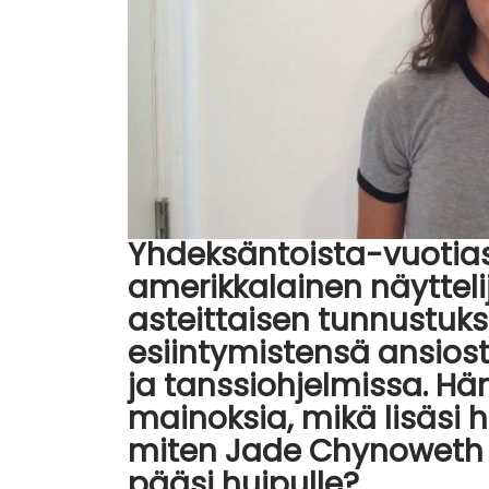
Yhdeksäntoista-vuotia
amerikkalainen näyttelij
asteittaisen tunnustu
esiintymistensä ansiost
ja tanssiohjelmissa. H
mainoksia, mikä lisäsi
miten Jade Chynoweth t
pääsi huipulle?