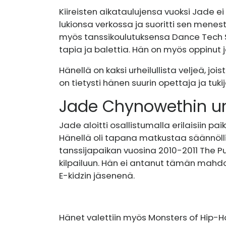
Kiireisten aikataulujensa vuoksi Jade ei 
lukionsa verkossa ja suoritti sen menes
myös tanssikoulutuksensa Dance Tech Stu
tapia ja balettia. Hän on myös oppinut j
Hänellä on kaksi urheilullista veljeä, jo
on tietysti hänen suurin opettaja ja tukij
Jade Chynowethin ura
Jade aloitti osallistumalla erilaisiin paik
Hänellä oli tapana matkustaa säännöllis
tanssijapaikan vuosina 2010-2011 The Pul
kilpailuun. Hän ei antanut tämän mahdol
E-kidzin jäsenenä.
Hänet valettiin myös Monsters of Hip-