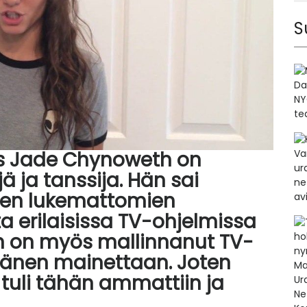
S
s Jade Chynoweth on
ä ja tanssija. Hän sai
ksen lukemattomien
a erilaisissa TV-ohjelmissa
än on myös mallinnanut TV-
 hänen mainettaan. Joten
uli tähän ammattiin ja