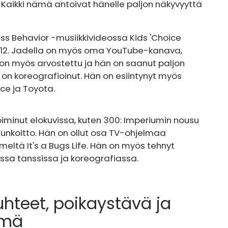
aikki nämä antoivat hänelle paljon näkyvyyttä
s Behavior -musiikkivideossa Kids 'Choice
2012. Jadella on myös oma YouTube-kanava,
on myös arvostettu ja hän on saanut paljon
n koreografioinut. Hän on esiintynyt myös
ace ja Toyota.
oiminut elokuvissa, kuten 300: Imperiumin nousu
nkoitto. Hän on ollut osa TV-ohjelmaa
meltä It's a Bugs Life. Hän on myös tehnyt
anssa tanssissa ja koreografiassa.
hteet, poikaystävä ja
ämä