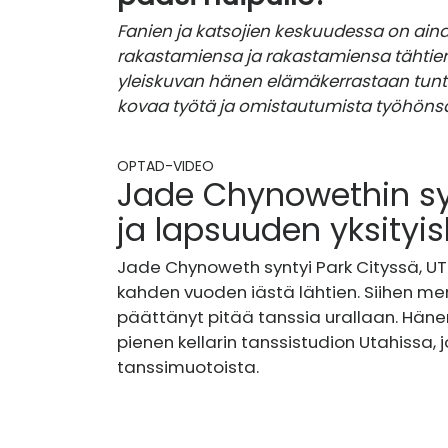
Fanien ja katsojien keskuudessa on aina
rakastamiensa ja rakastamiensa tähtien
yleiskuvan hänen elämäkerrastaan ​​t
kovaa työtä ja omistautumista työhöns
OPTAD-VIDEO
Jade Chynowethin syn
ja lapsuuden yksityi
Jade Chynoweth syntyi Park Cityssä, UT
kahden vuoden iästä lähtien. Siihen men
päättänyt pitää tanssia urallaan. Häne
pienen kellarin tanssistudion Utahissa, 
tanssimuotoista.