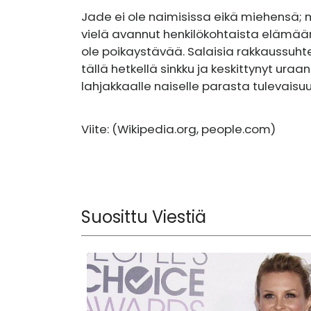
Jade ei ole naimisissa eikä miehensä; 
vielä avannut henkilökohtaista elämää
ole poikaystävää. Salaisia ​​rakkaussuht
tällä hetkellä sinkku ja keskittynyt ura
lahjakkaalle naiselle parasta tulevaisuu
Viite: (
Wikipedia.org
,
people.com
)
Suosittu Viestiä