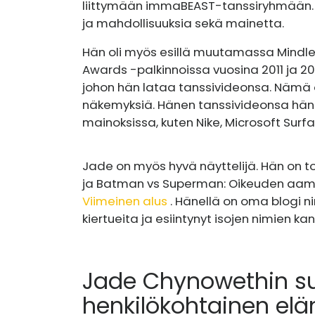
liittymään immaBEAST-tanssiryhmään. K
ja mahdollisuuksia sekä mainetta.
Hän oli myös esillä muutamassa Mindles
Awards -palkinnoissa vuosina 2011 ja 
johon hän lataa tanssivideonsa. Nämä 
näkemyksiä. Hänen tanssivideonsa hän o
mainoksissa, kuten Nike, Microsoft Surf
Jade on myös hyvä näyttelijä. Hän on t
ja Batman vs Superman: Oikeuden aamu
Viimeinen alus
. Hänellä on oma blogi ni
kiertueita ja esiintynyt isojen nimien k
Jade Chynowethin su
henkilökohtainen el