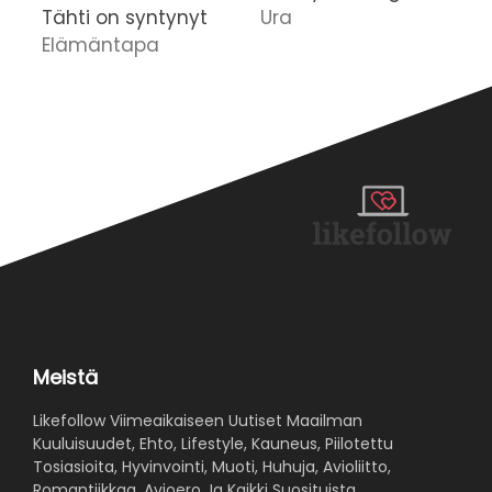
Tähti on syntynyt
Ura
I
Elämäntapa
E
Meistä
Likefollow Viimeaikaiseen Uutiset Maailman
Kuuluisuudet, Ehto, Lifestyle, Kauneus, Piilotettu
Tosiasioita, Hyvinvointi, Muoti, Huhuja, Avioliitto,
Romantiikkaa, Avioero Ja Kaikki Suosituista