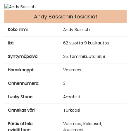
Andy Bassichin tosiasiat
Koko nimi:
Andy Bassich
Ikä:
62 vuotta 9 kuukautta
Syntymäpäivä:
25. tammikuuta
,
1958
Horoskooppi:
Vesimies
Onnennumero:
3
Lucky Stone:
Ametisti
Onnekas väri:
Turkoosi
Paras ottelu
Vesimies, Kaksoset,
avioliittoon:
Jousimies