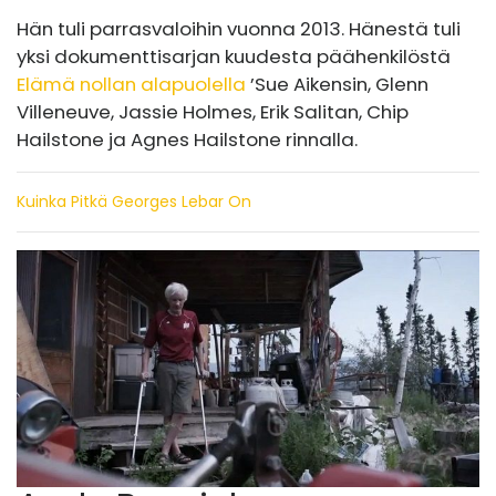
Hän tuli parrasvaloihin vuonna 2013. Hänestä tuli
yksi dokumenttisarjan kuudesta päähenkilöstä
Elämä nollan alapuolella
’Sue Aikensin, Glenn
Villeneuve, Jassie Holmes, Erik Salitan, Chip
Hailstone ja Agnes Hailstone rinnalla.
Kuinka Pitkä Georges Lebar On