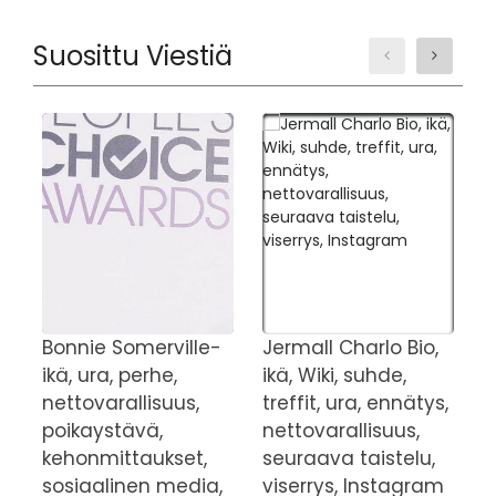
Suosittu Viestiä
Bonnie Somerville-
Jermall Charlo Bio,
B
ikä, ura, perhe,
ikä, Wiki, suhde,
(
nettovarallisuus,
treffit, ura, ennätys,
n
poikaystävä,
nettovarallisuus,
l
kehonmittaukset,
seuraava taistelu,
W
sosiaalinen media,
viserrys, Instagram
N