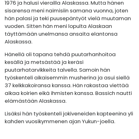
1976 ja halusi vierailla Alaskassa. Mutta hänen
sisarensa meni naimisiin samana vuonna, joten
hän palasi ja teki puusepäntyöt vielä muutaman
vuoden. Sitten hän meni lopulta Alaskaan
täyttämään unelmansa ansaita elantonsa
Alaskassa.
Hänellä oli tapana tehdä puutarhanhoitoa
kesällä ja metsästää ja keräsi
puutarhatarvikkeita talvella. Samoin hän
työskenteli aikaisemmin musherina ja asui siellä
37 kelkkakoiransa kanssa. Hän rakastaa viettää
aikaa koirien eikä ihmisten kanssa. Bassich nautti
elämästään Alaskassa.
Lisäksi hän työskenteli jokiveneiden kapteenina yli
kahden vuosikymmenen ajan Yukun-joella.