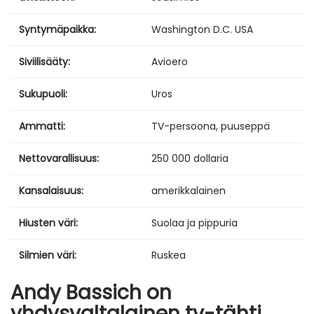
Syntymäpaikka:
Washington D.C. USA
Siviilisääty:
Avioero
Sukupuoli:
Uros
Ammatti:
TV-persoona, puuseppä
Nettovarallisuus:
250 000 dollaria
Kansalaisuus:
amerikkalainen
Hiusten väri:
Suolaa ja pippuria
Silmien väri:
Ruskea
Andy Bassich on
yhdysvaltalainen tv-tähti.