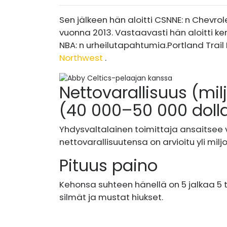
Sen jälkeen hän aloitti CSNNE: n Chevro
vuonna 2013. Vastaavasti hän aloitti ke
NBA: n urheilutapahtumia.
Portland Trail
Northwest
.
Nettovarallisuus (mil
(40 000–50 000 dolla
Yhdysvaltalainen toimittaja ansaitsee v
nettovarallisuutensa on arvioitu yli milj
Pituus paino
Kehonsa suhteen hänellä on 5 jalkaa 5 
silmät ja mustat hiukset.