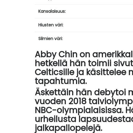
Kansalaisuus:
Hiusten väri:
Silmien väri:
Abby Chin on amerikkala
hetkellä hän toimii siv
Celticsille ja käsittele
tapahtumia.
Äskettäin hän debytoi 
vuoden 2018 talviolympia
NBC-olympialaisissa. Hä
urheilusta lapsuudestaan 
jalkapallopelejä.