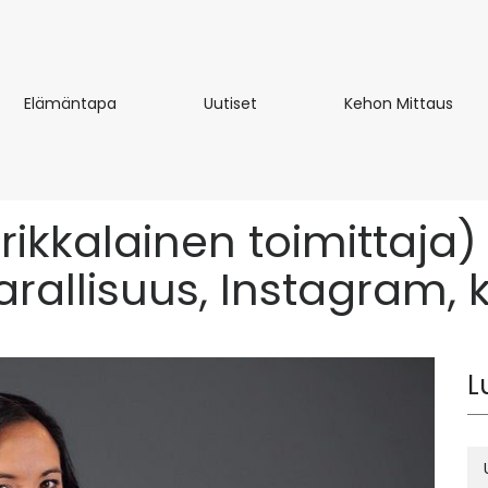
Elämäntapa
Uutiset
Keh
Elämäntapa
Uutiset
Kehon Mittaus
Mitt
kalainen toimittaja) Bi
arallisuus, Instagram, 
L