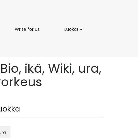
on
Write
Luokat
Write for Us
Luokat
aus
for
Us
o, ikä, Wiki, ura,
korkeus
uokka
Ura