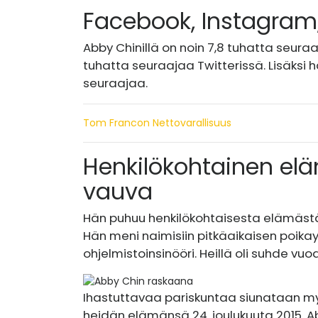
Facebook, Instagram,
Abby Chinillä on noin 7,8 tuhatta seur
tuhatta seuraajaa Twitterissä. Lisäksi h
seuraajaa.
Tom Francon Nettovarallisuus
Henkilökohtainen elä
vauva
Hän puhuu henkilökohtaisesta elämästä
Hän meni naimisiin pitkäaikaisen poika
ohjelmistoinsinööri. Heillä oli suhde vuo
Ihastuttavaa pariskuntaa siunataan myös
heidän elämänsä 24. joulukuuta 2015. Ab