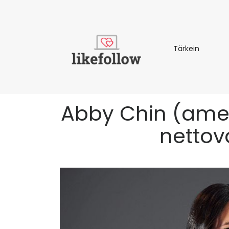
Tärkein
Tärkein
Abby Chin (amerik
nettov