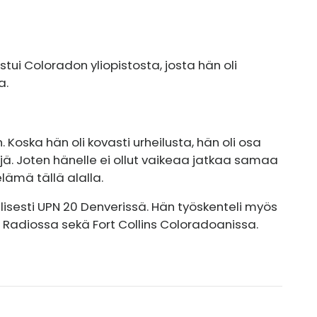
tui Coloradon yliopistosta, josta hän oli
a.
. Koska hän oli kovasti urheilusta, hän oli osa
lejä. Joten hänelle ei ollut vaikeaa jatkaa samaa
lämä tällä alalla.
llisesti UPN 20 Denverissä. Hän työskenteli myös
e Radiossa sekä Fort Collins Coloradoanissa.