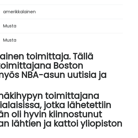
amerikkalainen
Musta
Musta
inen toimittaja. Tällä
utoimittajana Boston
e myös NBA-asun uutisia ja
mäkihypyn toimittajana
laisissa, jotka lähetettiin
n oli hyvin kiinnostunut
​​lähtien ja kattoi yliopiston