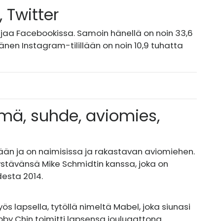
 Twitter
aajaa Facebookissa. Samoin hänellä on noin 33,6
änen Instagram-tilillään on noin 10,9 tuhatta
mä, suhde, aviomies,
än ja on naimisissa ja rakastavan aviomiehen.
ystävänsä Mike Schmidtin kanssa, joka on
desta 2014.
 lapsella, tytöllä nimeltä Mabel, joka siunasi
by Chin toimitti lapsensa jouluaattona.