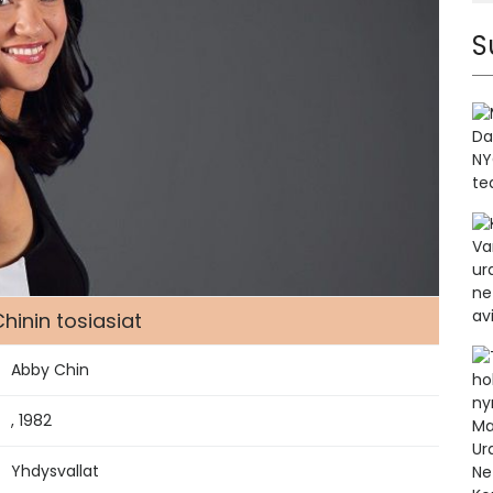
S
hinin tosiasiat
Abby Chin
, 1982
Yhdysvallat