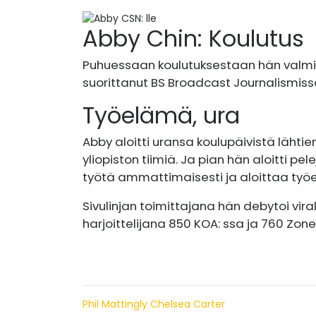
Abby Chin: Koulutus
Puhuessaan koulutuksestaan ​​hän valmis
suorittanut BS Broadcast Journalismiss
Työelämä, ura
Abby aloitti uransa koulupäivistä lähtien
yliopiston tiimiä. Ja pian hän aloitti pe
työtä ammattimaisesti ja aloittaa työe
Sivulinjan toimittajana hän debytoi vira
harjoittelijana 850 KOA: ssa ja 760 Zon
Phil Mattingly Chelsea Carter