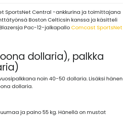
let SportsNet Central -ankkurina ja toimittajana
nttätyönsä Boston Celticsin kanssa ja käsitteli
 Blazers
ja Pac-12-jalkapallo
Comcast SportsNet
joona dollaria), palkka
ria)
uosipalkkana noin 40-50 dollaria. Lisäksi hänen
oona dollaria.
tuumaa ja paino 55 kg. Hänellä on mustat