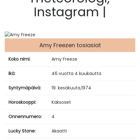
Instagram |
Amy Freezen tosiasiat
Koko nimi:
Amy Freeze
Ikä:
46 vuotta 4 kuukautta
Syntymäpäivä:
19. kesäkuuta
,
1974
Horoskooppi:
Kaksoset
Onnennumero:
4
Lucky Stone:
Akaatti