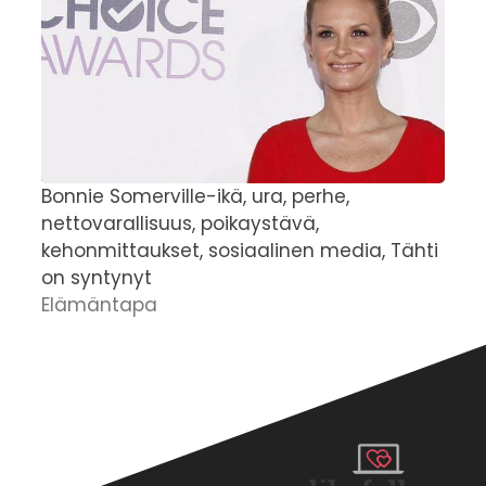
Bonnie Somerville-ikä, ura, perhe,
J
nettovarallisuus, poikaystävä,
u
kehonmittaukset, sosiaalinen media, Tähti
t
on syntynyt
U
Elämäntapa