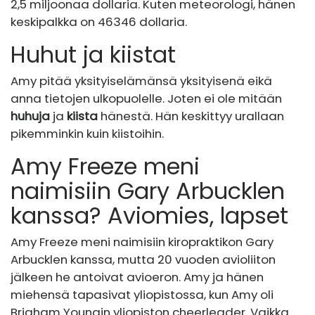
2,5 miljoonaa dollaria. Kuten meteorologi, hänen
keskipalkka on 46346 dollaria.
Huhut ja kiistat
Amy pitää yksityiselämänsä yksityisenä eikä
anna tietojen ulkopuolelle. Joten ei ole mitään
huhuja
ja
kiista
hänestä. Hän keskittyy urallaan
pikemminkin kuin kiistoihin.
Amy Freeze meni
naimisiin Gary Arbucklen
kanssa? Aviomies, lapset
Amy Freeze meni naimisiin kiropraktikon Gary
Arbucklen kanssa, mutta 20 vuoden avioliiton
jälkeen he antoivat avioeron. Amy ja hänen
miehensä tapasivat yliopistossa, kun Amy oli
Brigham Youngin yliopiston cheerleader. Vaikka