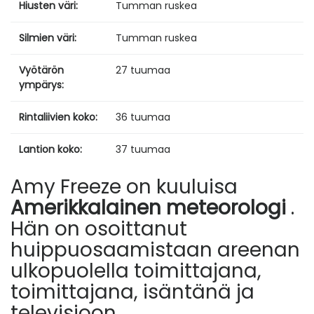
Hiusten väri:
Tumman ruskea
Silmien väri:
Tumman ruskea
Vyötärön
27 tuumaa
ympärys:
Rintaliivien koko:
36 tuumaa
Lantion koko:
37 tuumaa
Amy Freeze on kuuluisa
Amerikkalainen meteorologi
.
Hän on osoittanut
huippuosaamistaan ​​areenan
ulkopuolella toimittajana,
toimittajana, isäntänä ja
televisioon.