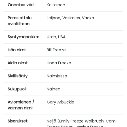
Onnekas väri:
Keltainen
Paras ottelu
Leijona, Vesimies, Vaaka
avioliittoon:
Syntymäpaikka:
Utah, USA
Isän nimi:
Bill Freeze
Äidin nimi:
Linda Freeze
Siviilisääty:
Naimisissa
Sukupuoli:
Nainen
Aviomiehen /
Gary Arbuckle
vaimon nimi:
Sisarukset:
Neljä (Emily Freeze Walbruch, Cami
Freeze Kesler, Jessica Freeze