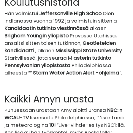
Koulutushistoria
Hän valmistui
Jeffersonville High Schoo
Olen
Indianassa vuonna 1992 ja valmistuin sitten a
Kandidaatin tutkinto viestinnässä
alkaen
Brigham Youngin yliopisto
Provossa Utahissa,
ansaitsi sitten toisen tutkinnon,
Geotieteiden
kandidaatti
, alkaen
Mississippi State University
Starkvillessä, jota seuraa M
asterin tutkinto
Pennsylvanian yliopistosta
Philadelphiassa
aiheesta ””
Storm Water Action Alert -ohjelma
'.
Kaikki Amyn urasta
Puhuessaan urastaan ​​Amy aloitti uransa
NBC: n
WCAU-TV
lisensoitu Philadelphiassa, ’’ ’isäntänä
ja meteorologina
10!
”Live-viihde-esitys NBC1: llä.
Sen lisäksi hän työskenteli myös Rockefeller