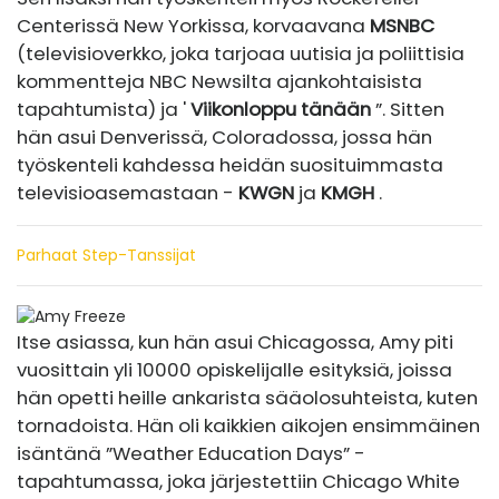
Centerissä New Yorkissa, korvaavana
MSNBC
(televisioverkko, joka tarjoaa uutisia ja poliittisia
kommentteja NBC Newsilta ajankohtaisista
tapahtumista) ja '
Viikonloppu tänään
”. Sitten
hän asui Denverissä, Coloradossa, jossa hän
työskenteli kahdessa heidän suosituimmasta
televisioasemastaan ​​-
KWGN
ja
KMGH
.
Parhaat Step-Tanssijat
Itse asiassa, kun hän asui Chicagossa, Amy piti
vuosittain yli 10000 opiskelijalle esityksiä, joissa
hän opetti heille ankarista sääolosuhteista, kuten
tornadoista. Hän oli kaikkien aikojen ensimmäinen
isäntänä ”Weather Education Days” -
tapahtumassa, joka järjestettiin Chicago White