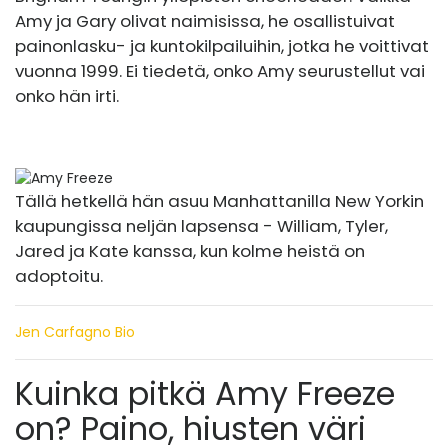
Amy ja Gary olivat naimisissa, he osallistuivat
painonlasku- ja kuntokilpailuihin, jotka he voittivat
vuonna 1999. Ei tiedetä, onko Amy seurustellut vai
onko hän irti.
Tällä hetkellä hän asuu Manhattanilla New Yorkin
kaupungissa neljän lapsensa - William, Tyler,
Jared ja Kate kanssa, kun kolme heistä on
adoptoitu.
Jen Carfagno Bio
Kuinka pitkä Amy Freeze
on? Paino, hiusten väri